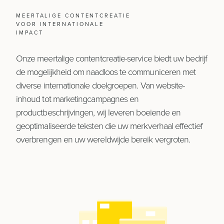
MEERTALIGE CONTENTCREATIE
VOOR INTERNATIONALE
IMPACT
info@taqtiq.net
Onze meertalige contentcreatie-service biedt uw bedrijf
de mogelijkheid om naadloos te communiceren met
+32495733905
diverse internationale doelgroepen. Van website-
inhoud tot marketingcampagnes en
productbeschrijvingen, wij leveren boeiende en
geoptimaliseerde teksten die uw merkverhaal effectief
overbrengen en uw wereldwijde bereik vergroten.