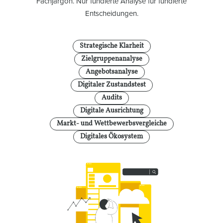
Fachjargon. Nur fundierte Analyse für fundierte
Entscheidungen.
Strategische Klarheit
Zielgruppenanalyse
Angebotsanalyse
Digitaler Zustandstest
Audits
Digitale Ausrichtung
Markt- und Wettbewerbsvergleiche
Digitales Ökosystem