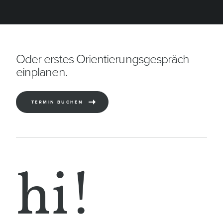
Dieses
Feld
sollte
nicht
Oder erstes Orientierungsgespräch
ausgefüllt
einplanen.
werden
TERMIN BUCHEN
hi!